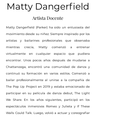
Matty Dangerfield
Artista Docente
Matty Dangerfield (Parker) ha sido un entusiasta del
movimiento desde su niñez. Siempre inspirado por los
artistas y bailarines profesionales que observaba
mientras crecía, Matty comenzó a entrenar
virtualmente en cualquier espacio que pudiera
encontrar. Unos pocos años después de mudarse a
Chattanooga, encontró una comunidad de danza y
continuó su formación en varios estilos. Comenzó a
bailar profesionalmente al unirse a la compañía de
The Pop Up Project en 2019 y estaba emocionado de
participar en su película de danza debut, The Light
We Share. En los años siguientes, participó en los
espectáculos inmersivos Romeo y Julieta y If These
Walls Could Talk. Luego, volvió a actuar y coreografiar
en el más reciente espectáculo de Pop Up Project,
Until The Sun Rises. Matty también es miembro de
The Juba Dance Ensemble, donde ha actuado y