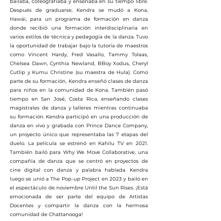
bailaba, coreografiaba y enseñaba en su tiempo libre.
Después de graduarse, Kendra se mudó a Kona,
Hawái, para un programa de formación en danza
donde recibió una formación interdisciplinaria en
varios estilos de técnica y pedagogía de la danza. Tuvo
la oportunidad de trabajar bajo la tutoría de maestros
como Vincent Hardy, Fred Vasallo, Tammy Tolaas,
Chelsea Dawn, Cynthia Newland, BBoy Xodus, Cheryl
Cutlip y Kumu Christine (su maestra de Hula). Como
parte de su formación, Kendra enseñó clases de danza
para niños en la comunidad de Kona. También pasó
tiempo en San José, Costa Rica, enseñando clases
magistrales de danza y talleres mientras continuaba
su formación. Kendra participó en una producción de
danza en vivo y grabada con Prince Dance Company,
un proyecto único que representaba las 7 etapas del
duelo. La película se estrenó en Kahilu TV en 2021.
También bailó para Why We Move Collaborative, una
compañía de danza que se centró en proyectos de
cine digital con danza y palabra hablada. Kendra
luego se unió a The Pop-up Project en 2023 y bailó en
el espectáculo de noviembre Until the Sun Rises. ¡Está
emocionada de ser parte del equipo de Artistas
Docentes y compartir la danza con la hermosa
comunidad de Chattanooga!